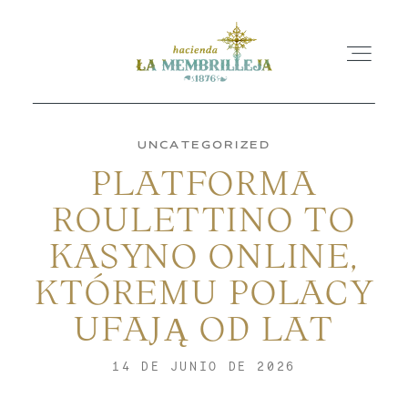
UNCATEGORIZED
PLATFORMA
INICIO
ROULETTINO TO
KASYNO ONLINE,
LA HACIENDA
KTÓREMU POLACY
ESPACIOS
UFAJĄ OD LAT
14 DE JUNIO DE 2026
BLOG