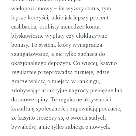
wielopoziomowy – im wyższy status, tym
lepsze korzyści, takie jak lepszy procent
cashbacku, osobisty menedżer konta,
błyskawiczne wypłaty czy ekskluzywne
bonusy. To system, który wynagradza
zaangażowanie, a nie tylko zachęca do
okazjonalnego depozytu. Co więcej, kasyno
regularnie przeprowadza turnieje, gdzie
gracze walczą o miejsca w rankingu,
zdobywając atrakcyjne nagrody pieniężne lub
darmowe spiny. Te regularne aktywności
kształtują społeczność i zapewniają poczucie,
że kasyno troszczy się o swoich stałych
bywalców, a nie tylko zabiega o nowych.