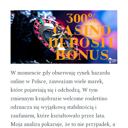
CONTACTO
REDES
W momencie gdy obserwuję rynek hazardu
online w Polsce, zauważam wiele marek,
które pojawiają się i odchodzą. W tym
zmiennym krajobrazie
welcome roulettino
odznacza się wyjątkową stabilnością i
zaufaniem, które kształtowało przez lata.
Moja analiza pokazuje, że to nie przypadek, a