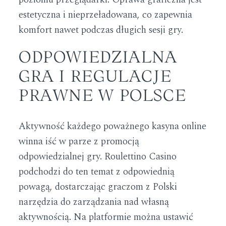
estetyczna i nieprzeładowana, co zapewnia
komfort nawet podczas długich sesji gry.
ODPOWIEDZIALNA
GRA I REGULACJE
PRAWNE W POLSCE
Aktywność każdego poważnego kasyna online
winna iść w parze z promocją
odpowiedzialnej gry. Roulettino Casino
podchodzi do ten temat z odpowiednią
powagą, dostarczając graczom z Polski
narzędzia do zarządzania nad własną
aktywnością. Na platformie można ustawić