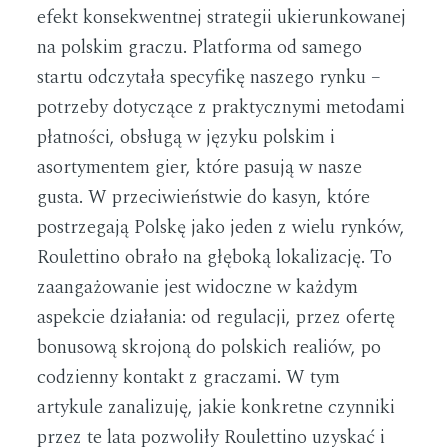
efekt konsekwentnej strategii ukierunkowanej
na polskim graczu. Platforma od samego
startu odczytała specyfikę naszego rynku –
potrzeby dotyczące z praktycznymi metodami
płatności, obsługą w języku polskim i
asortymentem gier, które pasują w nasze
gusta. W przeciwieństwie do kasyn, które
postrzegają Polskę jako jeden z wielu rynków,
Roulettino obrało na głęboką lokalizację. To
zaangażowanie jest widoczne w każdym
aspekcie działania: od regulacji, przez ofertę
bonusową skrojoną do polskich realiów, po
codzienny kontakt z graczami. W tym
artykule zanalizuję, jakie konkretne czynniki
przez te lata pozwoliły Roulettino uzyskać i