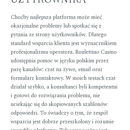
Choćby najlepsza platforma może mieć
okazjonalne problemy lub spotkać się z
pytania ze strony użytkowników. Dlatego
standard wsparcia klienta jest wyznacznikiem
profesjonalizmu operatora. Roulettino Casino
udostępnia pomoc w języku polskim przez
parę kanałów: czat na żywo, email oraz
formularz kontaktowy. W moich testach czat
działał szybko, a konsultanci byli kompetentni
i gotowi do rozwiązania problemu, nie
uciekając się do skopiowanych szablonów
odpowiedzi. To świadczy o tym, że zespół
wsparcia jest dobrze przeszkolony i rozumie