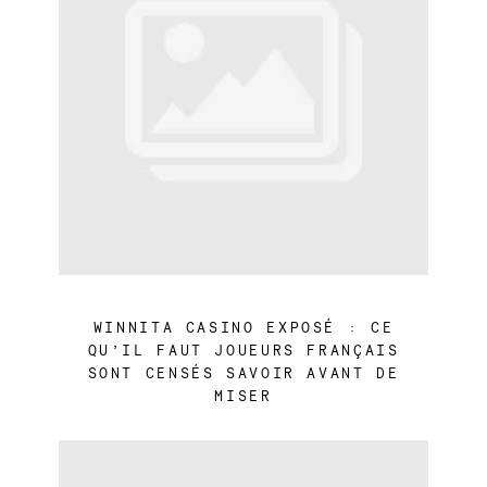
WINNITA CASINO EXPOSÉ : CE
QU’IL FAUT JOUEURS FRANÇAIS
SONT CENSÉS SAVOIR AVANT DE
MISER