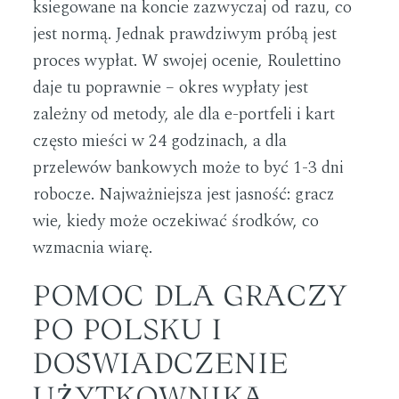
ksiegowane na koncie zazwyczaj od razu, co
jest normą. Jednak prawdziwym próbą jest
proces wypłat. W swojej ocenie, Roulettino
daje tu poprawnie – okres wypłaty jest
zależny od metody, ale dla e-portfeli i kart
często mieści w 24 godzinach, a dla
przelewów bankowych może to być 1-3 dni
robocze. Najważniejsza jest jasność: gracz
wie, kiedy może oczekiwać środków, co
wzmacnia wiarę.
POMOC DLA GRACZY
PO POLSKU I
DOŚWIADCZENIE
UŻYTKOWNIKA