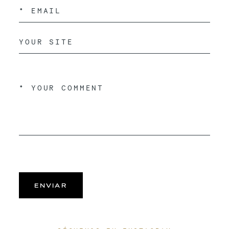
ENVIAR