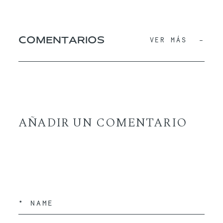
COMENTARIOS
VER MÁS
AÑADIR UN COMENTARIO