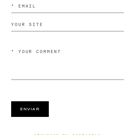
ENVIAR