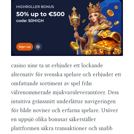
CONTACTO
REDES
casino nine ta ut
erbjuder ett lockande
alternativ för svenska spelare och erbjuder ett
omfattande sortiment av spel från
välrenommerade mjukvaruleverantörer. Dess
intuitiva gränssnitt underlättar navigeringen
för både noviser och erfarna spelare. Utöver
en uppsjö olika bonusar säkerställer
plattformen säkra transaktioner och snabb