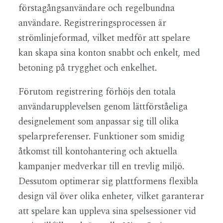
förstagångsanvändare och regelbundna
användare. Registreringsprocessen är
strömlinjeformad, vilket medför att spelare
kan skapa sina konton snabbt och enkelt, med
betoning på trygghet och enkelhet.
Förutom registrering förhöjs den totala
användarupplevelsen genom lättförståeliga
designelement som anpassar sig till olika
spelarpreferenser. Funktioner som smidig
åtkomst till kontohantering och aktuella
kampanjer medverkar till en trevlig miljö.
Dessutom optimerar sig plattformens flexibla
design väl över olika enheter, vilket garanterar
att spelare kan uppleva sina spelsessioner vid