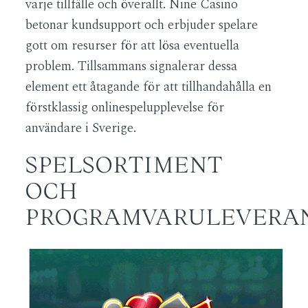
varje tillfälle och överallt. Nine Casino
betonar kundsupport och erbjuder spelare
gott om resurser för att lösa eventuella
problem. Tillsammans signalerar dessa
element ett åtagande för att tillhandahålla en
förstklassig onlinespelupplevelse för
användare i Sverige.
SPELSORTIMENT
OCH
PROGRAMVARULEVERA