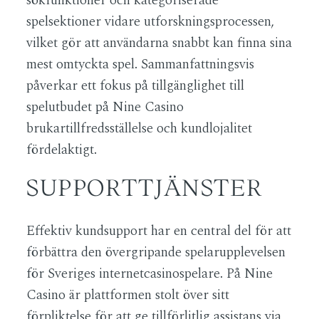
sökfunktioner och kategoriserade
spelsektioner vidare utforskningsprocessen,
vilket gör att användarna snabbt kan finna sina
mest omtyckta spel. Sammanfattningsvis
påverkar ett fokus på tillgänglighet till
spelutbudet på Nine Casino
brukartillfredsställelse och kundlojalitet
fördelaktigt.
SUPPORTTJÄNSTER
Effektiv kundsupport har en central del för att
förbättra den övergripande spelarupplevelsen
för Sveriges internetcasinospelare. På Nine
Casino är plattformen stolt över sitt
förpliktelse för att ge tillförlitlig assistans via