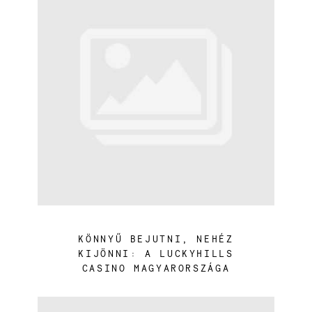
KÖNNYŰ BEJUTNI, NEHÉZ
KIJÖNNI: A LUCKYHILLS
CASINO MAGYARORSZÁGA