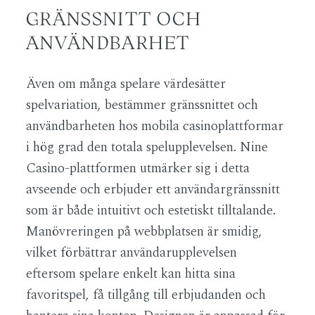
GRÄNSSNITT OCH
ANVÄNDBARHET
Även om många spelare värdesätter
spelvariation, bestämmer gränssnittet och
användbarheten hos mobila casinoplattformar
i hög grad den totala spelupplevelsen. Nine
Casino-plattformen utmärker sig i detta
avseende och erbjuder ett användargränssnitt
som är både intuitivt och estetiskt tilltalande.
Manövreringen på webbplatsen är smidig,
vilket förbättrar användarupplevelsen
eftersom spelare enkelt kan hitta sina
favoritspel, få tillgång till erbjudanden och