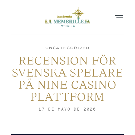
UNCATEGORIZED
RECENSION FÖR
INICIO
SVENSKA SPELARE
PÅ NINE CASINO
LA HACIENDA
PLATTFORM
ESPACIOS
17 DE MAYO DE 2026
BLOG