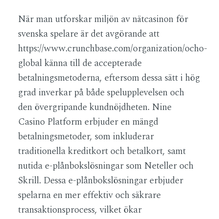
När man utforskar miljön av nätcasinon för
svenska spelare är det avgörande att
https://www.crunchbase.com/organization/ocho-
global
känna till de accepterade
betalningsmetoderna, eftersom dessa sätt i hög
grad inverkar på både spelupplevelsen och
den övergripande kundnöjdheten. Nine
Casino Platform erbjuder en mängd
betalningsmetoder, som inkluderar
traditionella kreditkort och betalkort, samt
nutida e-plånbokslösningar som Neteller och
Skrill. Dessa e-plånbokslösningar erbjuder
spelarna en mer effektiv och säkrare
transaktionsprocess, vilket ökar