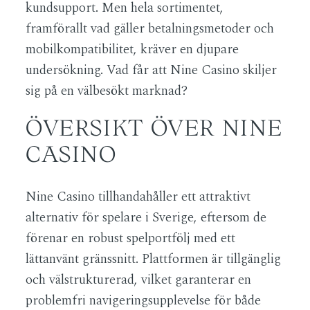
kundsupport. Men hela sortimentet,
framförallt vad gäller betalningsmetoder och
mobilkompatibilitet, kräver en djupare
undersökning. Vad får att Nine Casino skiljer
sig på en välbesökt marknad?
ÖVERSIKT ÖVER NINE
CASINO
Nine Casino tillhandahåller ett attraktivt
alternativ för spelare i Sverige, eftersom de
förenar en robust spelportfölj med ett
lättanvänt gränssnitt. Plattformen är tillgänglig
och välstrukturerad, vilket garanterar en
problemfri navigeringsupplevelse för både