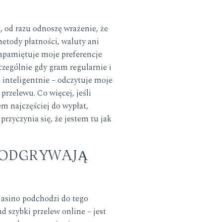
, od razu odnoszę wrażenie, że
tody płatności, waluty ani
apamiętuje moje preferencje
zczególnie gdy gram regularnie i
inteligentnie – odczytuje moje
 przelewu. Co więcej, jeśli
em najczęściej do wypłat,
przyczynia się, że jestem tu jak
 ODGRYWAJĄ
Casino podchodzi do tego
 szybki przelew online – jest