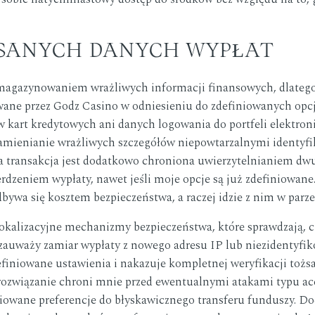
SANYCH DANYCH WYPŁAT
magazynowaniem wrażliwych informacji finansowych, dlatego
ane przez Godz Casino w odniesieniu do zdefiniowanych opcji
kart kredytowych ani danych logowania do portfeli elektroni
 zamienianie wrażliwych szczegółów niepowtarzalnymi identyfi
a transakcja jest dodatkowo chroniona uwierzytelnianiem d
rdzeniem wypłaty, nawet jeśli moje opcje są już zdefiniowa
bywa się kosztem bezpieczeństwa, a raczej idzie z nim w parze
lokalizacyjne mechanizmy bezpieczeństwa, które sprawdzają, c
em zauważy zamiar wypłaty z nowego adresu IP lub niezidentyfi
iniowane ustawienia i nakazuje kompletnej weryfikacji tożs
rozwiązanie chroni mnie przed ewentualnymi atakami typu acc
iowane preferencje do błyskawicznego transferu funduszy. 