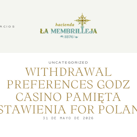
ACIOS
UNCATEGORIZED
WITHDRAWAL
PREFERENCES GODZ
CASINO PAMIĘTA
STAWIENIA FOR POLA
31 DE MAYO DE 2026