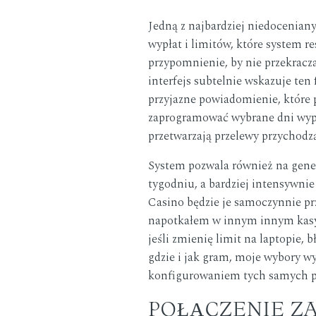
Jedną z najbardziej niedocenian
wypłat i limitów, które system r
przypomnienie, by nie przekracz
interfejs subtelnie wskazuje ten
przyjazne powiadomienie, które
zaprogramować wybrane dni wypła
przetwarzają przelewy przychodz
System pozwala również na gener
tygodniu, a bardziej intensywni
Casino będzie je samoczynnie pr
napotkałem w innym innym kasyni
jeśli zmienię limit na laptopie,
gdzie i jak gram, moje wybory wy
konfigurowaniem tych samych p
POŁĄCZENIE Z