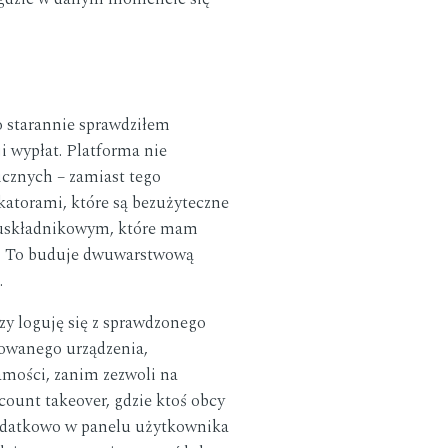
 starannie sprawdziłem
 wypłat. Platforma nie
cznych – zamiast tego
katorami, które są bezużyteczne
wuskładnikowym, które mam
ne. To buduje dwuwarstwową
.
zy loguję się z sprawdzonego
kowanego urządzenia,
amości, zanim zezwoli na
ount takeover, gdzie ktoś obcy
Dodatkowo w panelu użytkownika