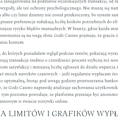
a zasugerowana na podstawie wcześniejszych transakcji, od r
z wygody, ale też ochrony psychologicznego. Nie muszę się na
albo czy limit dzienny nie został przekroczony, bo system sa
pisane preferencje redukują liczbę kroków potrzebnych do sfi
niejsze ryzyko błędów manualnych. W branży, gdzie każda min
sprawnienia są na wagę złota. Godz Casino pojmuje, że gracze ż
waniu kontem.
, do których posiadałem wgląd podczas testów, pokazują wyraź
zują transakcje średnio o czterdzieści procent szybciej niż no
iom satysfakcji i mniejszą liczbę zgłoszeń do działu wsparcia 
eż moich nawyków czasowych – jeśli regularnie wypłacam śro
ko optymalną, biorąc pod uwagę godziny przetwarzania bankowe
je, że Godz Casino naprawdę analizuje zachowania użytkownikó
a tym poziomie powoduje, że platforma przestaje być anonim
nsowym w świecie rozrywki online.
A LIMITÓW I GRAFIKÓW WYP