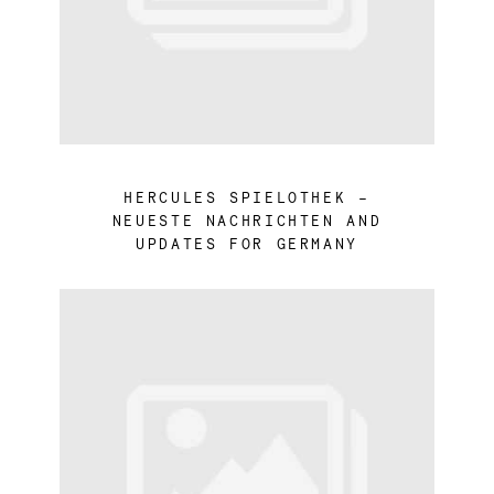
HERCULES SPIELOTHEK –
NEUESTE NACHRICHTEN AND
UPDATES FOR GERMANY