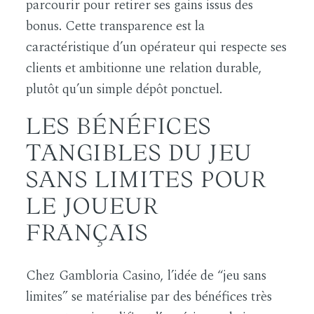
parcourir pour retirer ses gains issus des
bonus. Cette transparence est la
caractéristique d’un opérateur qui respecte ses
clients et ambitionne une relation durable,
plutôt qu’un simple dépôt ponctuel.
LES BÉNÉFICES
TANGIBLES DU JEU
SANS LIMITES POUR
LE JOUEUR
FRANÇAIS
Chez Gambloria Casino, l’idée de “jeu sans
limites” se matérialise par des bénéfices très