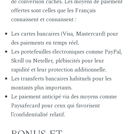
de conversion cachés. Les moyens de paiement
offertes sont celles que les Français
connaissent et connaissent :
Les cartes bancaires (Visa, Mastercard) pour
des paiements en temps réel.
Les portefeuilles électroniques comme PayPal,
Skrill ou Neteller, plébiscités pour leur
rapidité et leur protection additionnelle.
Les transferts bancaires habituels pour les
montants plus importants.
Le paiement anticipé via des moyens comme
Paysafecard pour ceux qui favorisent
l’confidentialité relatif.
BONUS ET