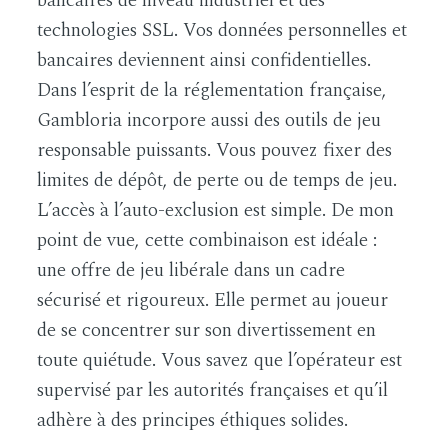
bancaires de niveau industriel et des
technologies SSL. Vos données personnelles et
bancaires deviennent ainsi confidentielles.
Dans l’esprit de la réglementation française,
Gambloria incorpore aussi des outils de jeu
responsable puissants. Vous pouvez fixer des
limites de dépôt, de perte ou de temps de jeu.
L’accès à l’auto-exclusion est simple. De mon
point de vue, cette combinaison est idéale :
une offre de jeu libérale dans un cadre
sécurisé et rigoureux. Elle permet au joueur
de se concentrer sur son divertissement en
toute quiétude. Vous savez que l’opérateur est
supervisé par les autorités françaises et qu’il
adhère à des principes éthiques solides.