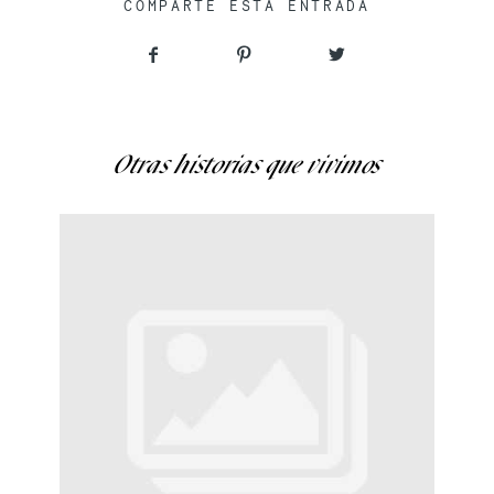
COMPARTE ESTA ENTRADA
Otras historias que vivimos