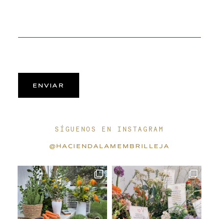
ENVIAR
SÍGUENOS EN INSTAGRAM
@HACIENDALAMEMBRILLEJA