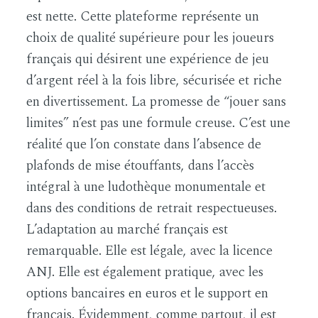
est nette. Cette plateforme représente un
choix de qualité supérieure pour les joueurs
français qui désirent une expérience de jeu
d’argent réel à la fois libre, sécurisée et riche
en divertissement. La promesse de “jouer sans
limites” n’est pas une formule creuse. C’est une
réalité que l’on constate dans l’absence de
plafonds de mise étouffants, dans l’accès
intégral à une ludothèque monumentale et
dans des conditions de retrait respectueuses.
L’adaptation au marché français est
remarquable. Elle est légale, avec la licence
ANJ. Elle est également pratique, avec les
options bancaires en euros et le support en
français. Évidemment, comme partout, il est