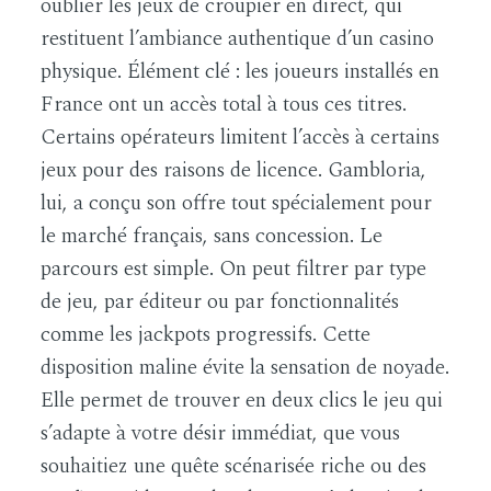
oublier les jeux de croupier en direct, qui
restituent l’ambiance authentique d’un casino
physique. Élément clé : les joueurs installés en
France ont un accès total à tous ces titres.
Certains opérateurs limitent l’accès à certains
jeux pour des raisons de licence. Gambloria,
lui, a conçu son offre tout spécialement pour
le marché français, sans concession. Le
parcours est simple. On peut filtrer par type
de jeu, par éditeur ou par fonctionnalités
comme les jackpots progressifs. Cette
disposition maline évite la sensation de noyade.
Elle permet de trouver en deux clics le jeu qui
s’adapte à votre désir immédiat, que vous
souhaitiez une quête scénarisée riche ou des