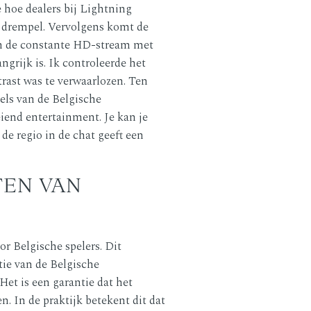
e hoe dealers bij Lightning
e drempel. Vervolgens komt de
 en de constante HD-stream met
ngrijk is. Ik controleerde het
trast was te verwaarlozen. Ten
gels van de Belgische
iend entertainment. Je kan je
de regio in de chat geeft een
TEN VAN
or Belgische spelers. Dit
tie van de Belgische
et is een garantie dat het
. In de praktijk betekent dit dat