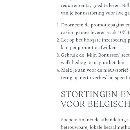
requirements’, goed te lezen. Bil
van je bonusstorting voor live gam
Doorneem de promotiepagina en b
casino games leveren vaak 10% to
Let op het hoogste inzetbedrag pe
kan per promotie afwijken.
Gebruik de ‘Mijn Bonussen’ secti
welk bedrag je mag uitbetalen.
Meld je aan voor de nieuwsbrief 
terug op netto verlies’ bij specif
STORTINGEN EN
VOOR BELGISCH
Soepele financiële afhandeling i
betrouwbare, lokale betaalmeth