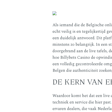
Als iemand die de Belgische onlin
echt veilig is en tegelijkertijd 
een duidelijk antwoord. Dit platf
minstens zo belangrijk. In een str
doorgebrand aan de live tafels, d
hoe Billybets Casino de opwindin
een volledig gecontroleerde omg
Belgen die authenticiteit zoeken,
DE KERN VAN E
Waardoor komt het dat een live c
techniek en service die hier past.
ervaren dealers, die vaak Neder