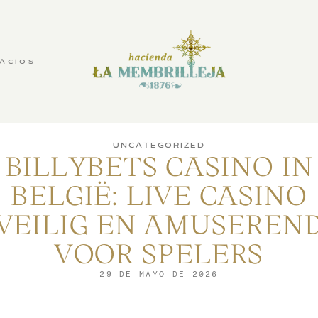
ACIOS
UNCATEGORIZED
BILLYBETS CASINO IN
BELGIË: LIVE CASINO
VEILIG EN AMUSEREN
VOOR SPELERS
29 DE MAYO DE 2026