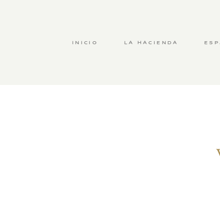
INICIO
LA HACIENDA
ESP