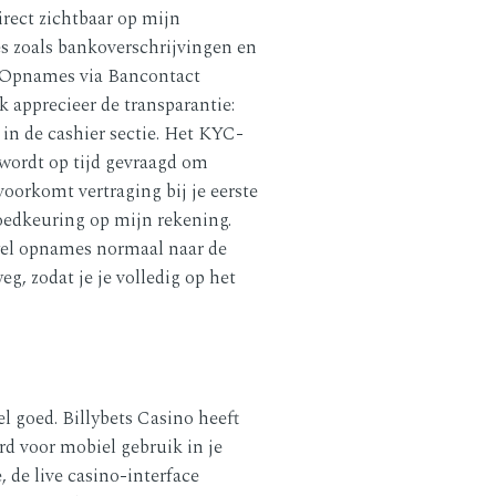
irect zichtbaar op mijn
ies zoals bankoverschrijvingen en
n. Opnames via Bancontact
 apprecieer de transparantie:
in de cashier sectie. Het KYC-
 wordt op tijd gevraagd om
voorkomt vertraging bij je eerste
oedkeuring op mijn rekening.
wel opnames normaal naar de
g, zodat je je volledig op het
el goed. Billybets Casino heeft
rd voor mobiel gebruik in je
, de live casino-interface