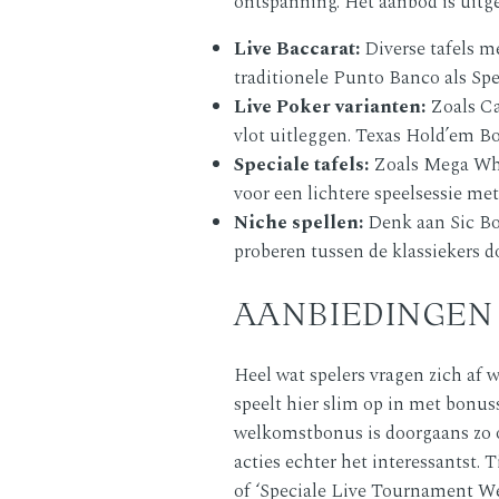
ontspanning. Het aanbod is uitge
Live Baccarat:
Diverse tafels me
traditionele Punto Banco als Sp
Live Poker varianten:
Zoals Ca
vlot uitleggen. Texas Hold’em Bo
Speciale tafels:
Zoals Mega Whee
voor een lichtere speelsessie m
Niche spellen:
Denk aan Sic Bo 
proberen tussen de klassiekers d
AANBIEDINGEN 
Heel wat spelers vragen zich af w
speelt hier slim op in met bonuss
welkomstbonus is doorgaans zo op
acties echter het interessantst.
of ‘Speciale Live Tournament Wek