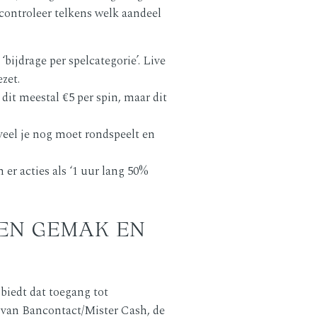
 controleer telkens welk aandeel
ijdrage per spelcategorie’. Live
zet.
dit meestal €5 per spin, maar dit
eveel je nog moet rondspeelt en
 er acties als ‘1 uur lang 50%
 EN GEMAK EN
 biedt dat toegang tot
e van Bancontact/Mister Cash, de