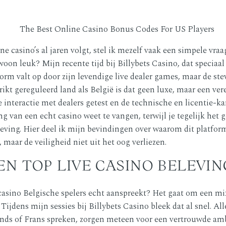
e casino’s al jaren volgt, stel ik mezelf vaak een simpele vraag
gewoon leuk? Mijn recente tijd bij Billybets Casino, dat speciaa
orm valt op door zijn levendige live dealer games, maar de ste
ikt gereguleerd land als België is dat geen luxe, maar een verei
e interactie met dealers getest en de technische en licentie-k
g van een echt casino weet te vangen, terwijl je tegelijk het 
eving. Hier deel ik mijn bevindingen over waarom dit platfor
 maar de veiligheid niet uit het oog verliezen.
EN TOP LIVE CASINO BELEVIN
asino Belgische spelers echt aanspreekt? Het gaat om een mix
 Tijdens mijn sessies bij Billybets Casino bleek dat al snel. All
lands of Frans spreken, zorgen meteen voor een vertrouwde am