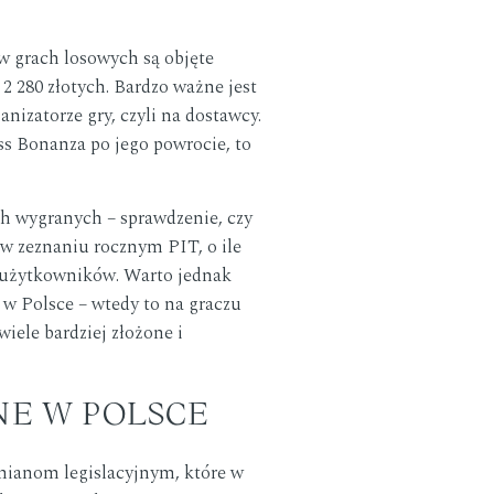
w grach losowych są objęte
 280 złotych. Bardzo ważne jest
nizatorze gry, czyli na dostawcy.
ass Bonanza po jego powrocie, to
ch wygranych – sprawdzenie, czy
w zeznaniu rocznym PIT, o ile
a użytkowników. Warto jednak
 w Polsce – wtedy to na graczu
iele bardziej złożone i
NE W POLSCE
zmianom legislacyjnym, które w