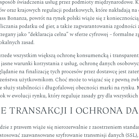
 sposób świadczenia usług przez podmioty międzynarodowe. 
w oraz krajowych regulacji podatkowych, które nakładają na
ass Bonanza, powrót na rynek polski wiąże się z konieczności
ozliczania podatku od gier, a także zagwarantowania zgodnoś
egany jako “deklaracja celna” w sferze cyfrowej – formalne zg
okalnych zasad.
przede wszystkim większą ochronę konsumencką i transparentn
ć jasne warunki korzystania z usług, ochronę danych osobow
glądanie na finalizację tych procesów przez dostawcę jest za
czeństwa użytkownikom. Choć może to wiązać się z pewną zwł
ie służy stabilności i długofalowej obecności marki na rynku. 
k w ewolucji rynku, który reguluje zasady gry dla wszystkich
IE TRANSAKCJI I OCHRONA D
dzie z prawem wiąże się nierozerwalnie z zaostrzeniem stand
tosować zaawansowane szyfrowanie transmisji danych (SSL),