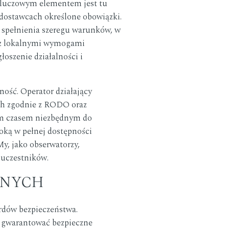
Kluczowym elementem jest tu
 dostawcach określone obowiązki.
ą spełnienia szeregu warunków, w
ci z lokalnymi wymogami
łoszenie działalności i
ość. Operator działający
ych zgodnie z RODO oraz
tem czasem niezbędnym do
oką w pełnej dostępności
My, jako obserwatorzy,
 uczestników.
ANYCH
ardów bezpieczeństwa.
 gwarantować bezpieczne