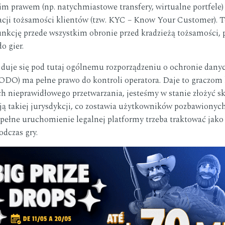
m prawem (np. natychmiastowe transfery, wirtualne portfele) 
acji tożsamości klientów (tzw. KYC – Know Your Customer). 
funkcję przede wszystkim obronie przed kradzieżą tożsamości,
o gier.
uje się pod tutaj ogólnemu rozporządzeniu o ochronie danyc
) ma pełne prawo do kontroli operatora. Daje to graczom 
h nieprawidłowego przetwarzania, jesteśmy w stanie złożyć sk
ją takiej jurysdykcji, co zostawia użytkowników pozbawionych
ełne uruchomienie legalnej platformy trzeba traktować jako
odczas gry.