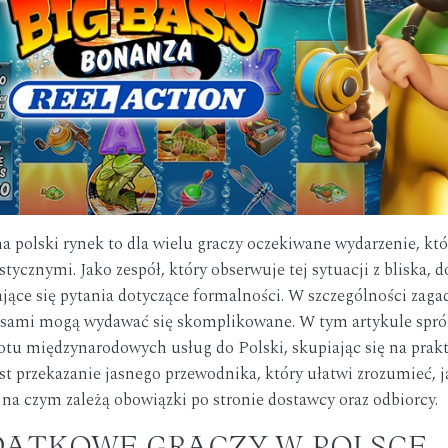
a polski rynek to dla wielu graczy oczekiwane wydarzenie, któ
stycznymi. Jako zespół, który obserwuje tej sytuacji z bliska
ające się pytania dotyczące formalności. W szczególności zaga
isami mogą wydawać się skomplikowane. W tym artykule spró
otu międzynarodowych usług do Polski, skupiając się na prak
 przekazanie jasnego przewodnika, który ułatwi zrozumieć, j
na czym zależą obowiązki po stronie dostawcy oraz odbiorcy.
DATKOWE GRACZY W POLSCE