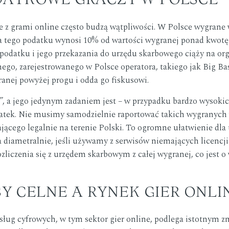
z grami online często budzą wątpliwości. W Polsce wygrane 
tego podatku wynosi 10% od wartości wygranej ponad kwotę 2
 podatku i jego przekazania do urzędu skarbowego ciąży na orga
alnego, zarejestrowanego w Polsce operatora, takiego jak Big B
anej powyżej progu i odda go fiskusowi.
o”, a jego jedynym zadaniem jest – w przypadku bardzo wysoki
datek. Nie musimy samodzielnie raportować takich wygranych 
ającego legalnie na terenie Polski. To ogromne ułatwienie dl
a diametralnie, jeśli używamy z serwisów niemających licencji
liczenia się z urzędem skarbowym z całej wygranej, co jest o w
SY CELNE A RYNEK GIER ONLI
usług cyfrowych, w tym sektor gier online, podlega istotnym 