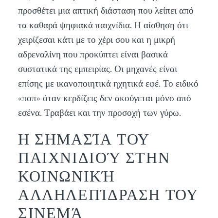
προσθέτει μια απτική διάσταση που λείπει από
τα καθαρά ψηφιακά παιχνίδια. Η αίσθηση ότι
χειρίζεσαι κάτι με το χέρι σου και η μικρή
αδρεναλίνη που προκύπτει είναι βασικά
συστατικά της εμπειρίας. Οι μηχανές είναι
επίσης με ικανοποιητικά ηχητικά εφέ. Το ειδικό
«ποπ» όταν κερδίζεις δεν ακούγεται μόνο από
εσένα. Τραβάει και την προσοχή των γύρω.
Η ΣΗΜΑΣΊΑ ΤΟΥ
ΠΑΙΧΝΙΔΙΟΎ ΣΤΗΝ
ΚΟΙΝΩΝΙΚΉ
ΑΛΛΗΛΕΠΊΔΡΑΣΗ ΤΟΥ
ΣΙΝΕΜΆ