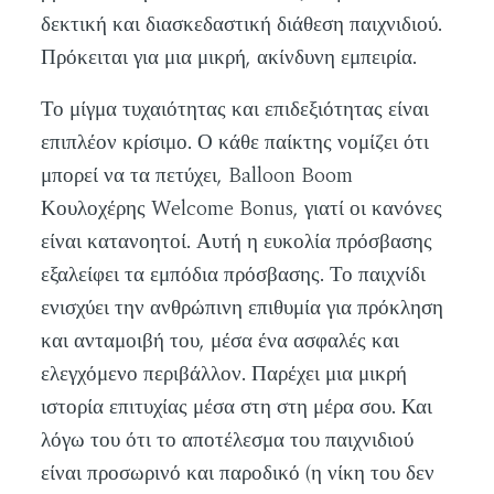
δεκτική και διασκεδαστική διάθεση παιχνιδιού.
Πρόκειται για μια μικρή, ακίνδυνη εμπειρία.
Το μίγμα τυχαιότητας και επιδεξιότητας είναι
επιπλέον κρίσιμο. Ο κάθε παίκτης νομίζει ότι
μπορεί να τα πετύχει,
Balloon Boom
Κουλοχέρης Welcome Bonus
, γιατί οι κανόνες
είναι κατανοητοί. Αυτή η ευκολία πρόσβασης
εξαλείφει τα εμπόδια πρόσβασης. Το παιχνίδι
ενισχύει την ανθρώπινη επιθυμία για πρόκληση
και ανταμοιβή του, μέσα ένα ασφαλές και
ελεγχόμενο περιβάλλον. Παρέχει μια μικρή
ιστορία επιτυχίας μέσα στη στη μέρα σου. Και
λόγω του ότι το αποτέλεσμα του παιχνιδιού
είναι προσωρινό και παροδικό (η νίκη του δεν