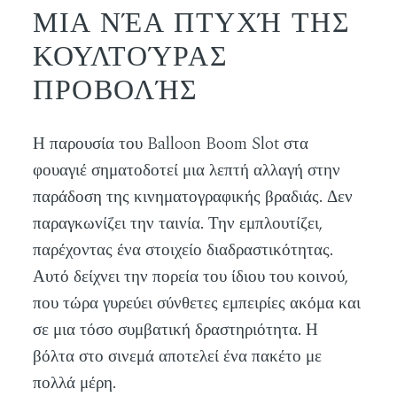
ΜΙΑ ΝΈΑ ΠΤΥΧΉ ΤΗΣ
ΚΟΥΛΤΟΎΡΑΣ
ΠΡΟΒΟΛΉΣ
Η παρουσία του Balloon Boom Slot στα
φουαγιέ σηματοδοτεί μια λεπτή αλλαγή στην
παράδοση της κινηματογραφικής βραδιάς. Δεν
παραγκωνίζει την ταινία. Την εμπλουτίζει,
παρέχοντας ένα στοιχείο διαδραστικότητας.
Αυτό δείχνει την πορεία του ίδιου του κοινού,
που τώρα γυρεύει σύνθετες εμπειρίες ακόμα και
σε μια τόσο συμβατική δραστηριότητα. Η
βόλτα στο σινεμά αποτελεί ένα πακέτο με
πολλά μέρη.