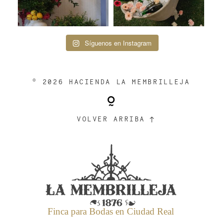
Síguenos en Instagram
© 2026 HACIENDA LA MEMBRILLEJA
VOLVER ARRIBA
Finca para Bodas en Ciudad Real