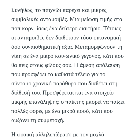
Συνήθως, το παιχνίδι παρέχει και μικρές,
συμβολικές ανταμοιβές. Μια μείωση τιμής στο
ποπ κορν, ίσως ένα δεύτερο εισιτήριο. Τέτοιες
οι ανταμοιβές δεν διαθέτουν τόσο οικονομική
όσο συναισθηματική αξία. Μεταμορφώνουν τη
νίκη σε ένα μικρό κοινωνικό γεγονός, κάτι που
θα πεις στους φίλους σου. Η άμεση απόλαυση
που προσφέρει το καθιστά τέλειο για το
σύντομο χρονικό παράθυρο που διαθέτει στη
διάθεσή του. Προσφέρεται και ένα στοιχείο
μικρής επανάληψης: ο παίκτης μπορεί να παίξει
πολλές φορές με ένα μικρό ποσό, κάτι που
αυξάνει τη συμμετοχή.
Η φυσική αλληλεπίδραση με τον μοχλό