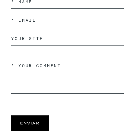
ENVIAR