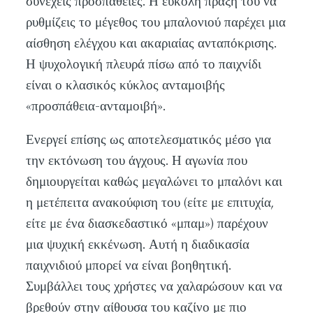
συνεχείς προσπάθειες. Η εύκολη πράξη του να
ρυθμίζεις το μέγεθος του μπαλονιού παρέχει μια
αίσθηση ελέγχου και ακαριαίας ανταπόκρισης.
Η ψυχολογική πλευρά πίσω από το παιχνίδι
είναι ο κλασικός κύκλος ανταμοιβής
«προσπάθεια-ανταμοιβή».
Ενεργεί επίσης ως αποτελεσματικός μέσο για
την εκτόνωση του άγχους. Η αγωνία που
δημιουργείται καθώς μεγαλώνει το μπαλόνι και
η μετέπειτα ανακούφιση του (είτε με επιτυχία,
είτε με ένα διασκεδαστικό «μπαμ») παρέχουν
μια ψυχική εκκένωση. Αυτή η διαδικασία
παιχνιδιού μπορεί να είναι βοηθητική.
Συμβάλλει τους χρήστες να χαλαρώσουν και να
βρεθούν στην αίθουσα του καζίνο με πιο