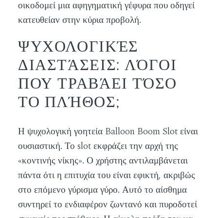
οικοδομεί μια αφηγηματική γέφυρα που οδηγεί
κατευθείαν στην κύρια προβολή.
ΨΥΧΟΛΟΓΙΚΈΣ
ΔΙΑΣΤΆΣΕΙΣ: ΛΌΓΟΙ
ΠΟΥ ΤΡΑΒΆΕΙ ΤΌΣΟ
ΤΟ ΠΛΉΘΟΣ;
Η ψυχολογική γοητεία Balloon Boom Slot είναι
ουσιαστική. Το slot εκφράζει την αρχή της
«κοντινής νίκης». Ο χρήστης αντιλαμβάνεται
πάντα ότι η επιτυχία του είναι εφικτή, ακριβώς
στο επόμενο γύρισμα γύρο. Αυτό το αίσθημα
συντηρεί το ενδιαφέρον ζωντανό και πυροδοτεί