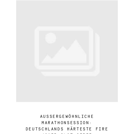
AUSSERGEWÖHNLICHE M
ARATHONSESSION: D
EUTSCHLANDS HÄRTESTE FIRE J