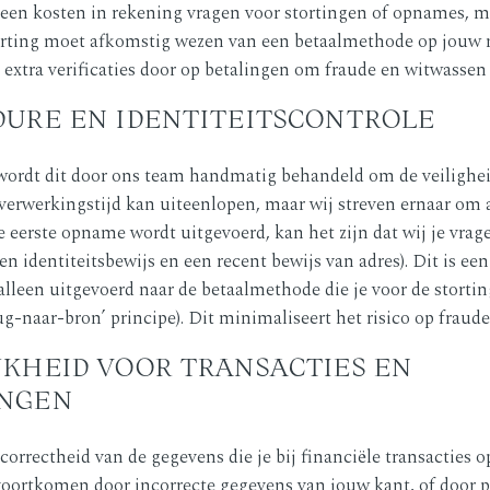
geen kosten in rekening vragen voor stortingen of opnames, ma
orting moet afkomstig wezen van een betaalmethode op jouw n
 extra verificaties door op betalingen om fraude en witwassen 
URE EN IDENTITEITSCONTROLE
wordt dit door ons team handmatig behandeld om de veilighe
 verwerkingstijd kan uiteenlopen, maar wij streven ernaar om 
je eerste opname wordt uitgevoerd, kan het zijn dat wij je vr
een identiteitsbewijs en een recent bewijs van adres). Dit is e
lleen uitgevoerd naar de betaalmethode die je voor de stortin
g-naar-bron’ principe). Dit minimaliseert het risico op fraud
KHEID VOOR TRANSACTIES EN
NGEN
orrectheid van de gegevens die je bij financiële transacties op
 voortkomen door incorrecte gegevens van jouw kant, of door 