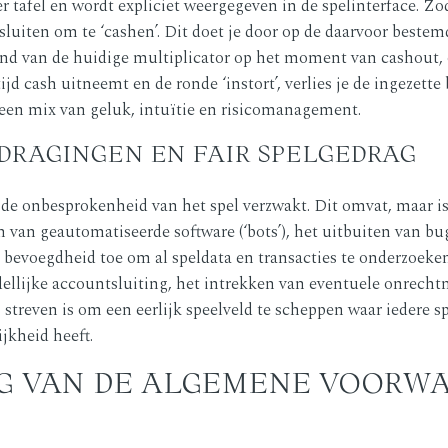
tafel en wordt expliciet weergegeven in de spelinterface. Zodr
besluiten om te ‘cashen’. Dit doet je door op de daarvoor best
nd van de huidige multiplicator op het moment van cashout, 
tijd cash uitneemt en de ronde ‘instort’, verlies je de ingezett
is een mix van geluk, intuïtie en risicomanagement.
DRAGINGEN EN FAIR SPELGEDRAG
e onbesprokenheid van het spel verzwakt. Dit omvat, maar is n
 van geautomatiseerde software (‘bots’), het uitbuiten van bu
bevoegdheid toe om al speldata en transacties te onderzoeke
ellijke accountsluiting, het intrekken van eventuele onrecht
 streven is om een eerlijk speelveld te scheppen waar iedere s
jkheid heeft.
NG VAN DE ALGEMENE VOORW