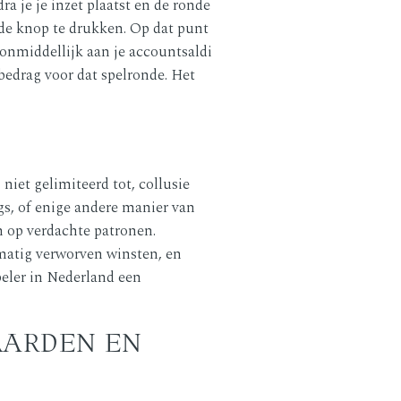
a je je inzet plaatst en de ronde
emde knop te drukken. Op dat punt
onmiddellijk aan je accountsaldi
e bedrag voor dat spelronde. Het
iet gelimiteerd tot, collusie
gs, of enige andere manier van
n op verdachte patronen.
matig verworven winsten, en
peler in Nederland een
AARDEN EN