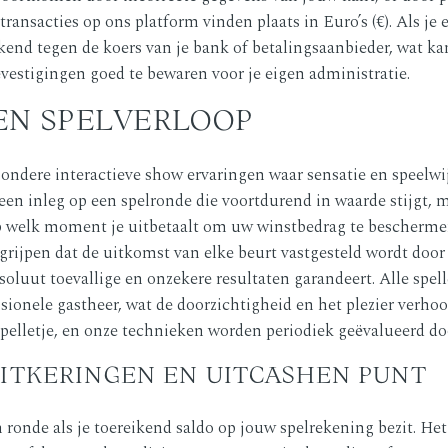
transacties op ons platform vinden plaats in Euro’s (€). Als je 
kend tegen de koers van je bank of betalingsaanbieder, wat kan 
vestigingen goed te bewaren voor je eigen administratie.
 EN SPELVERLOOP
jzondere interactieve show ervaringen waar sensatie en speel
et een inleg op een spelronde die voortdurend in waarde stijgt, 
 op welk moment je uitbetaalt om uw winstbedrag te bescherme
begrijpen dat de uitkomst van elke beurt vastgesteld wordt d
luut toevallige en onzekere resultaten garandeert. Alle spel
sionele gastheer, wat de doorzichtigheid en het plezier verho
 spelletje, en onze technieken worden periodiek geëvalueerd do
UITKERINGEN EN UITCASHEN PUNT
ronde als je toereikend saldo op jouw spelrekening bezit. 