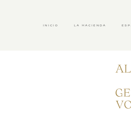
INICIO
LA HACIENDA
ESP
A
GE
VO