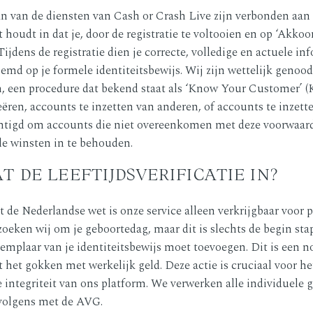
an van de diensten van Cash or Crash Live zijn verbonden aan
oudt in dat je, door de registratie te voltooien en op ‘Akkoo
jdens de registratie dien je correcte, volledige en actuele inf
oemd op je formele identiteitsbewijs. Wij zijn wettelijk genoo
en, een procedure dat bekend staat als ‘Know Your Customer’ 
eëren, accounts te inzetten van anderen, of accounts te inzet
echtigd om accounts die niet overeenkomen met deze voorwaard
lle winsten in te behouden.
T DE LEEFTIJDSVERIFICATIE IN?
e Nederlandse wet is onze service alleen verkrijgbaar voor pe
zoeken wij om je geboortedag, maar dit is slechts de begin stap.
xemplaar van je identiteitsbewijs moet toevoegen. Dit is een
t het gokken met werkelijk geld. Deze actie is cruciaal voor h
 integriteit van ons platform. We verwerken alle individuele
 volgens met de AVG.