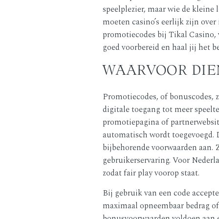
speelplezier, maar wie de kleine 
moeten casino’s eerlijk zijn over
promotiecodes bij Tikal Casino,
goed voorbereid en haal jij het be
WAARVOOR DIE
Promotiecodes, of bonuscodes, zi
digitale toegang tot meer speelt
promotiepagina of partnerwebsites
automatisch wordt toegevoegd. D
bijbehorende voorwaarden aan. Z
gebruikerservaring. Voor Nederla
zodat fair play voorop staat.
Bij gebruik van een code accepte
maximaal opneembaar bedrag of e
bonusvoorwaarden voldoen aan ee