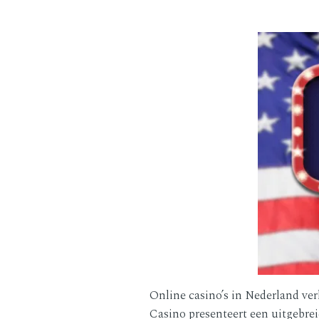
Online casino’s in Nederland ve
Casino presenteert een uitgebre