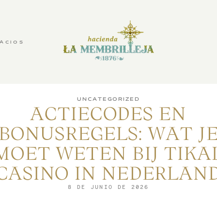
ACIOS
UNCATEGORIZED
ACTIECODES EN
BONUSREGELS: WAT J
MOET WETEN BIJ TIKA
CASINO IN NEDERLAN
8 DE JUNIO DE 2026