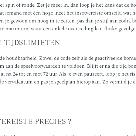
er spin of ronde. Zet je meer in, dan loop je het kans dat de 
at iemand met één hoge inzet het inzetvereiste omzeilt, wat he
je gewoon om hoog in te zetten, pas dan je stijl aan zodra bon
te maximum, want een enkele overtreding kan flinke gevolge
 TIJDSLIMIETEN
de houdbaarheid. Zowel de code zelf als de geactiveerde bonu
m aan de speelvoorwaarden te voldoen. Blijft er na die tijd bo
al na 24 tot en met 72 uur. Als je even pauzeert, loop je het ri
 de vervaldatum en pas je speelplan hierop aan. Zo vermijd je
EREISTE PRECIES ?