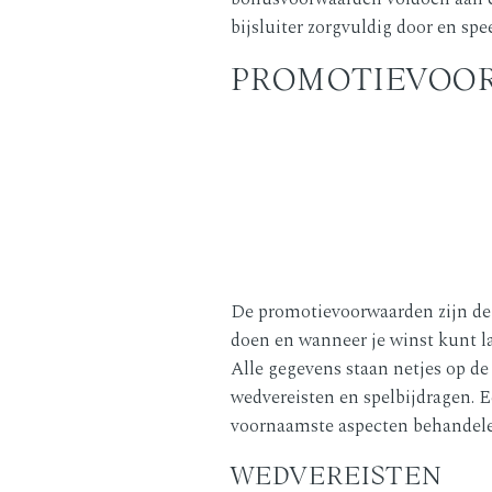
bijsluiter zorgvuldig door en speel
PROMOTIEVOOR
De promotievoorwaarden zijn de 
doen en wanneer je winst kunt la
Alle gegevens staan netjes op de
wedvereisten en spelbijdragen. 
voornaamste aspecten behandel
WEDVEREISTEN