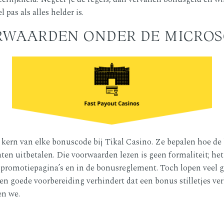
 pas als alles helder is.
WAARDEN ONDER DE MICRO
kern van elke bonuscode bij Tikal Casino. Ze bepalen hoe de 
ten uitbetalen. Die voorwaarden lezen is geen formaliteit; het
 promotiepagina’s en in de bonusreglement. Toch lopen veel g
Een goede voorbereiding verhindert dat een bonus stilletjes v
en we.