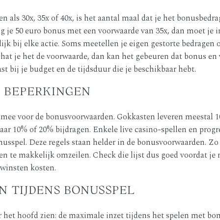
n als 30x, 35x of 40x, is het aantal maal dat je het bonusbedr
g je 50 euro bonus met een voorwaarde van 35x, dan moet je in 
lijk bij elke actie. Soms meetellen je eigen gestorte bedragen
schat je het de voorwaarde, dan kan het gebeuren dat bonus en 
t bij je budget en de tijdsduur die je beschikbaar hebt.
N BEPERKINGEN
r mee voor de bonusvoorwaarden. Gokkasten leveren meestal 100
aar 10% of 20% bijdragen. Enkele live casino-spellen en progre
nusspel. Deze regels staan helder in de bonusvoorwaarden. Zo
en te makkelijk omzeilen. Check die lijst dus goed voordat je 
 winsten kosten.
N TIJDENS BONUSSPEL
r het hoofd zien: de maximale inzet tijdens het spelen met bon