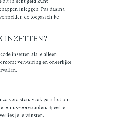
 dit in echt geld kunt
schappen inleggen. Pas daarna
 vermelden de toepasselijke
K INZETTEN?
code inzetten als je alleen
voorkomt verwarring en oneerlijke
rvallen.
 inzetvereisten. Vaak gaat het om
n de bonusvoorwaarden. Speel je
rlies je je winsten.