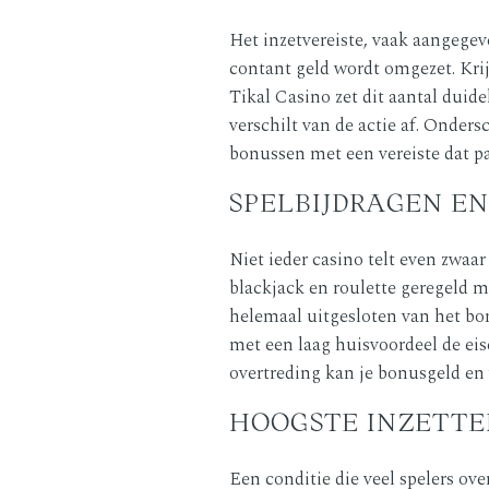
Het inzetvereiste, vaak aangegeve
contant geld wordt omgezet. Krij
Tikal Casino zet dit aantal duide
verschilt van de actie af. Onder
bonussen met een vereiste dat pas
SPELBIJDRAGEN E
Niet ieder casino telt even zwaa
blackjack en roulette geregeld m
helemaal uitgesloten van het bo
met een laag huisvoordeel de eis
overtreding kan je bonusgeld en
HOOGSTE INZETTE
Een conditie die veel spelers ove