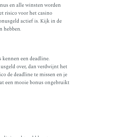
bonus en alle winsten worden
t risico voor het casino
usgeld actief is. Kijk in de
n hebben.
s kennen een deadline.
nusgeld over, dan verdwijnt het
sico de deadline te missen en je
 dat een mooie bonus ongebruikt