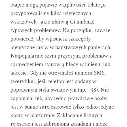
etapie mogą pojawić wątpliwości. Dlatego
przygotowaliśmy kilka użytecznych
wskazówek, jakie ułatwią Ci uniknąć
typowych problemów. Na początku, zawsze
potwierdź, aby wpisujesz szczegóły
identyczne jak w w państwowych papierach.
Najpopularniejszym przyczyną problemów z
sprawdzeniem stanowią błędy w imieniu lub
adresie. Gdy nie otrzymałeś numeru SMS,
zweryfikuj, jeśli telefon jest podany w
poprawnym stylu światowym (np. +48). Nie
zapominaj też, aby jedno prawdziwe osoby
jest w stanie zarejestrować tylko jedno jedyne
konto w platformie. Zakładanie licznych
rejestracji jest zabroniona zasadami i może