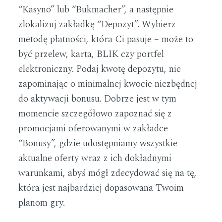
“Kasyno” lub “Bukmacher”, a następnie
zlokalizuj zakładkę “Depozyt”. Wybierz
metodę płatności, która Ci pasuje – może to
być przelew, karta, BLIK czy portfel
elektroniczny. Podaj kwotę depozytu, nie
zapominając o minimalnej kwocie niezbędnej
do aktywacji bonusu. Dobrze jest w tym
momencie szczegółowo zapoznać się z
promocjami oferowanymi w zakładce
“Bonusy”, gdzie udostępniamy wszystkie
aktualne oferty wraz z ich dokładnymi
warunkami, abyś mógł zdecydować się na tę,
która jest najbardziej dopasowana Twoim
planom gry.