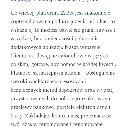
Co więcej, platforma 22Bet jest znakomicie
zoptymalizowana pod urządzenia mobilne, co
wskazuje, że możesz bawić się grami zawsze i
wszędzie, bez konieczności pobierania
dodatkowych aplikacji. Nasze wsparcie
klienta jest dostępne całodobowo w języku
polskim, gotowe, aby pomóc w każdej kwestii.
Płatności są następnym atutem – obsługujemy
szeroki wachlarz ekspresowych i
bezpiecznych metod depozytów oraz wypłat,
przystosowanych do polskiego rynku, w tym
przelewy bankowe, portfele elektroniczne i
karty. Zakładając konto u nas, przeznaczasz
swój czas w renomowane i renomowane