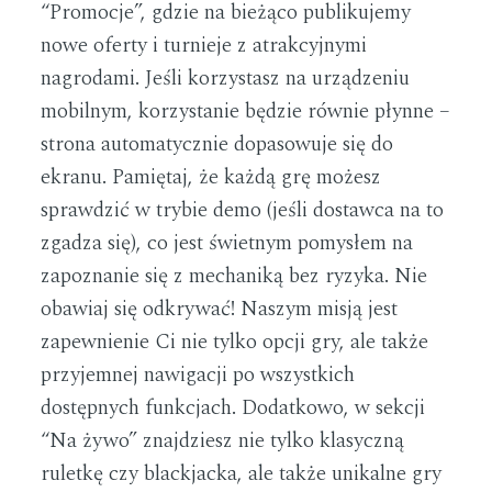
“Promocje”, gdzie na bieżąco publikujemy
nowe oferty i turnieje z atrakcyjnymi
nagrodami. Jeśli korzystasz na urządzeniu
mobilnym, korzystanie będzie równie płynne –
strona automatycznie dopasowuje się do
ekranu. Pamiętaj, że każdą grę możesz
sprawdzić w trybie demo (jeśli dostawca na to
zgadza się), co jest świetnym pomysłem na
zapoznanie się z mechaniką bez ryzyka. Nie
obawiaj się odkrywać! Naszym misją jest
zapewnienie Ci nie tylko opcji gry, ale także
przyjemnej nawigacji po wszystkich
dostępnych funkcjach. Dodatkowo, w sekcji
“Na żywo” znajdziesz nie tylko klasyczną
ruletkę czy blackjacka, ale także unikalne gry