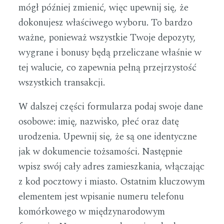
mógł później zmienić, więc upewnij się, że
dokonujesz właściwego wyboru. To bardzo
ważne, ponieważ wszystkie Twoje depozyty,
wygrane i bonusy będą przeliczane właśnie w
tej walucie, co zapewnia pełną przejrzystość
wszystkich transakcji.
W dalszej części formularza podaj swoje dane
osobowe: imię, nazwisko, płeć oraz datę
urodzenia. Upewnij się, że są one identyczne
jak w dokumencie tożsamości. Następnie
wpisz swój cały adres zamieszkania, włączając
z kod pocztowy i miasto. Ostatnim kluczowym
elementem jest wpisanie numeru telefonu
komórkowego w międzynarodowym