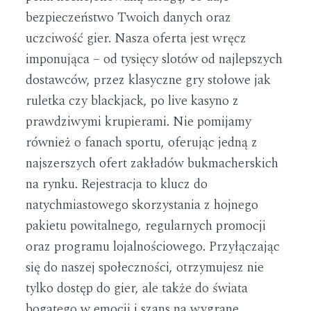
bezpieczeństwo Twoich danych oraz
uczciwość gier. Nasza oferta jest wręcz
imponująca – od tysięcy slotów od najlepszych
dostawców, przez klasyczne gry stołowe jak
ruletka czy blackjack, po live kasyno z
prawdziwymi krupierami. Nie pomijamy
również o fanach sportu, oferując jedną z
najszerszych ofert zakładów bukmacherskich
na rynku. Rejestracja to klucz do
natychmiastowego skorzystania z hojnego
pakietu powitalnego, regularnych promocji
oraz programu lojalnościowego. Przyłączając
się do naszej społeczności, otrzymujesz nie
tylko dostęp do gier, ale także do świata
bogatego w emocji i szans na wygrane.