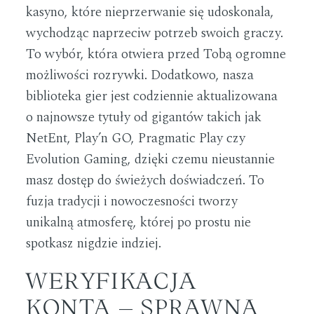
kasyno, które nieprzerwanie się udoskonala,
wychodząc naprzeciw potrzeb swoich graczy.
To wybór, która otwiera przed Tobą ogromne
możliwości rozrywki. Dodatkowo, nasza
biblioteka gier jest codziennie aktualizowana
o najnowsze tytuły od gigantów takich jak
NetEnt, Play’n GO, Pragmatic Play czy
Evolution Gaming, dzięki czemu nieustannie
masz dostęp do świeżych doświadczeń. To
fuzja tradycji i nowoczesności tworzy
unikalną atmosferę, której po prostu nie
spotkasz nigdzie indziej.
WERYFIKACJA
KONTA – SPRAWNA