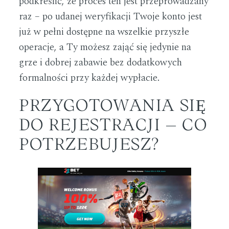
podkreślić, że proces ten jest przeprowadzany
raz – po udanej weryfikacji Twoje konto jest
już w pełni dostępne na wszelkie przyszłe
operacje, a Ty możesz zająć się jedynie na
grze i dobrej zabawie bez dodatkowych
formalności przy każdej wypłacie.
PRZYGOTOWANIA SIĘ
DO REJESTRACJI – CO
POTRZEBUJESZ?