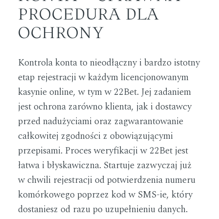
PROCEDURA DLA
OCHRONY
Kontrola konta to nieodłączny i bardzo istotny
etap rejestracji w każdym licencjonowanym
kasynie online, w tym w 22Bet. Jej zadaniem
jest ochrona zarówno klienta, jak i dostawcy
przed nadużyciami oraz zagwarantowanie
całkowitej zgodności z obowiązującymi
przepisami. Proces weryfikacji w 22Bet jest
łatwa i błyskawiczna. Startuje zazwyczaj już
w chwili rejestracji od potwierdzenia numeru
komórkowego poprzez kod w SMS-ie, który
dostaniesz od razu po uzupełnieniu danych.