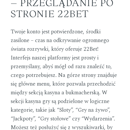
– PRZEGLĄDANIE PO
STRONIE 22BET
Twoje konto jest potwierdzone, środki
zasilone – czas na odkrywanie ogromnego
świata rozrywki, który oferuje 22Bet!
Interfejs naszej platformy jest prosty i
przemyślany, abyś mógł od razu znaleźć to,
czego potrzebujesz. Na górze strony znajduje
się główne menu, które pozwala przechodzić
między sekcją kasyna a bukmacherską. W
sekcji kasyna gry są podzielone w logiczne
kategorie, takie jak “Sloty”, “Gry na żywo”,
“Jackpoty”, “Gry stołowe” czy “Wydarzenia”.
Możesz też posłużyć się z wyszukiwarki, by