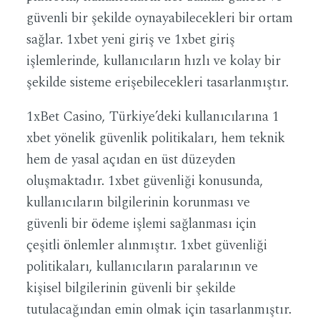
güvenli bir şekilde oynayabilecekleri bir ortam
sağlar. 1xbet yeni giriş ve 1xbet giriş
işlemlerinde, kullanıcıların hızlı ve kolay bir
şekilde sisteme erişebilecekleri tasarlanmıştır.
1xBet Casino, Türkiye’deki kullanıcılarına
1
xbet
yönelik güvenlik politikaları, hem teknik
hem de yasal açıdan en üst düzeyden
oluşmaktadır. 1xbet güvenliği konusunda,
kullanıcıların bilgilerinin korunması ve
güvenli bir ödeme işlemi sağlanması için
çeşitli önlemler alınmıştır. 1xbet güvenliği
politikaları, kullanıcıların paralarının ve
kişisel bilgilerinin güvenli bir şekilde
tutulacağından emin olmak için tasarlanmıştır.