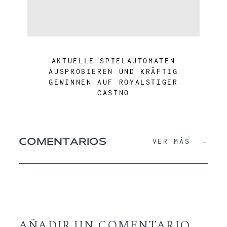
AKTUELLE SPIELAUTOMATEN
AUSPROBIEREN UND KRÄFTIG
GEWINNEN AUF ROYALSTIGER
CASINO
COMENTARIOS
VER MÁS
AÑADIR UN COMENTARIO