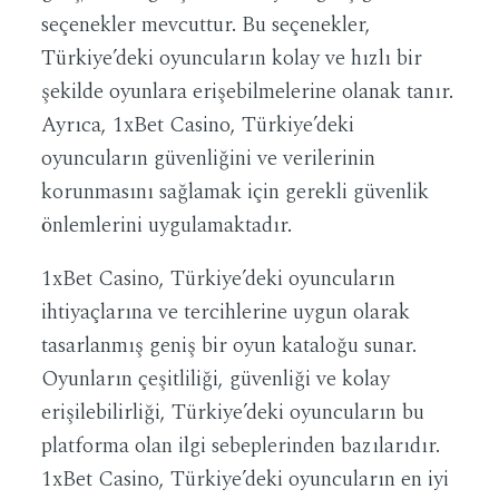
seçenekler mevcuttur. Bu seçenekler,
Türkiye’deki oyuncuların kolay ve hızlı bir
şekilde oyunlara erişebilmelerine olanak tanır.
Ayrıca, 1xBet Casino, Türkiye’deki
oyuncuların güvenliğini ve verilerinin
korunmasını sağlamak için gerekli güvenlik
önlemlerini uygulamaktadır.
1xBet Casino, Türkiye’deki oyuncuların
ihtiyaçlarına ve tercihlerine uygun olarak
tasarlanmış geniş bir oyun kataloğu sunar.
Oyunların çeşitliliği, güvenliği ve kolay
erişilebilirliği, Türkiye’deki oyuncuların bu
platforma olan ilgi sebeplerinden bazılarıdır.
1xBet Casino, Türkiye’deki oyuncuların en iyi