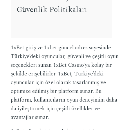
Güvenlik Politikaları
1xBet giriş ve 1xbet güncel adres sayesinde
Türkiye’deki oyuncular, güvenli ve çeşitli oyun
seçenekleri sunan 1xBet Casino’ya kolay bir
şekilde erişebilirler. 1xBet, Türkiye’deki
oyuncular için özel olarak tasarlanmış ve
optimize edilmiş bir platform sunar. Bu
platform, kullanıcıların oyun deneyimini daha
da iyileştirmek için çeşitli özellikler ve
avantajlar sunar.