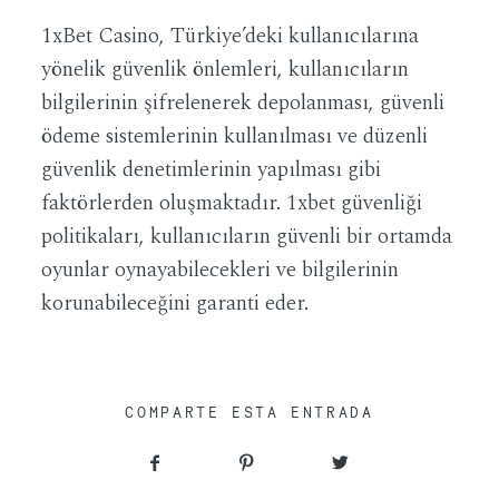
1xBet Casino, Türkiye’deki kullanıcılarına
yönelik güvenlik önlemleri, kullanıcıların
bilgilerinin şifrelenerek depolanması, güvenli
ödeme sistemlerinin kullanılması ve düzenli
güvenlik denetimlerinin yapılması gibi
faktörlerden oluşmaktadır. 1xbet güvenliği
politikaları, kullanıcıların güvenli bir ortamda
oyunlar oynayabilecekleri ve bilgilerinin
korunabileceğini garanti eder.
COMPARTE ESTA ENTRADA