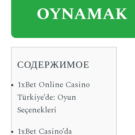
OYNAMAK
СОДЕРЖИМОЕ
1xBet Online Casino
Türkiye’de: Oyun
Seçenekleri
1xBet Casino’da