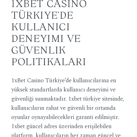
1XBET CASINO
TÜRKIYE’DE
KULLANICI
DENEYIMI VE
GÜVENLIK
POLITIKALARI
1xBet Casino Türkiye’de kullanıcılarına en
yüksek standartlarda kullanıcı deneyimi ve
güvenliği sunmaktadır. 1xbet türkiye sitesinde,
kullanıcıların rahat ve güvenli bir ortamda
oyunlar oynayabilecekleri garanti edilmiştir.
1xbet güncel adres üzerinden erişilebilen
platform, kullanıcıların her zaman güncel ve