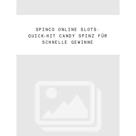
SPINCO ONLINE SLOTS:
QUICK‑HIT CANDY SPINZ FÜR
SCHNELLE GEWINNE