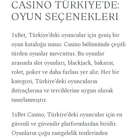
CASINO TÜRKIYE’DE:
OYUN SEÇENEKLERI
1xBet, Türkiye’deki oyuncular için geniş bir
oyun kataloğu sunar. Casino bölümünde çeşitli
türden oyunlar mevcuttur. Bu oyunlar
arasında slot oyunları, blackjack, bakarat,
rolet, poker ve daha fazlası yer alır. Her bir
kategori, Türkiye’deki oyuncuların
ihtiyaçlarına ve tercihlerine uygun olarak
tasarlanmıştır.
1xBet Casino, Türkiye’deki oyuncular için en
güvenli ve güvenilir platformlardan biridir.
Oyunların çoğu rastgelelik testlerinden