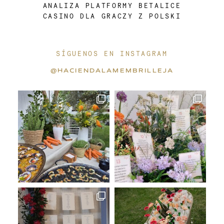
ANALIZA PLATFORMY BETALICE
CASINO DLA GRACZY Z POLSKI
SÍGUENOS EN INSTAGRAM
@HACIENDALAMEMBRILLEJA