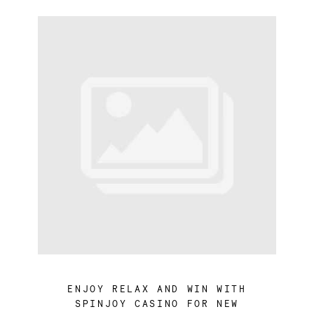
ENJOY RELAX AND WIN WITH
SPINJOY CASINO FOR NEW