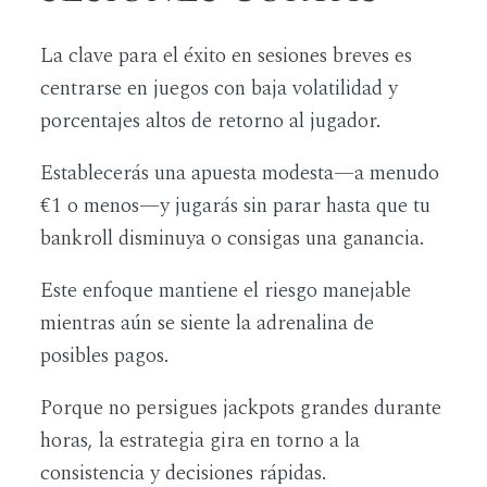
La clave para el éxito en sesiones breves es
centrarse en juegos con baja volatilidad y
porcentajes altos de retorno al jugador.
Establecerás una apuesta modesta—a menudo
€1 o menos—y jugarás sin parar hasta que tu
bankroll disminuya o consigas una ganancia.
Este enfoque mantiene el riesgo manejable
mientras aún se siente la adrenalina de
posibles pagos.
Porque no persigues jackpots grandes durante
horas, la estrategia gira en torno a la
consistencia y decisiones rápidas.