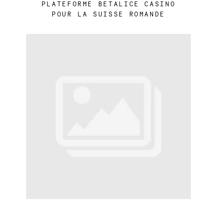
PLATEFORME BETALICE CASINO
POUR LA SUISSE ROMANDE