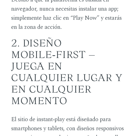
navegador, nunca necesitas instalar una app;
simplemente haz clic en “Play Now” y estarás
en la zona de acción.
2. DISEÑO
MOBILE‑FIRST –
JUEGA EN
CUALQUIER LUGAR Y
EN CUALQUIER
MOMENTO
El sitio de instant‑play está diseñado para
smartphones y tablets, con diseños responsivos