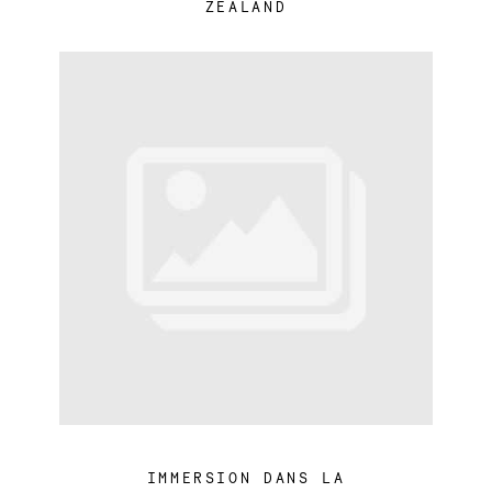
ZEALAND
IMMERSION DANS LA