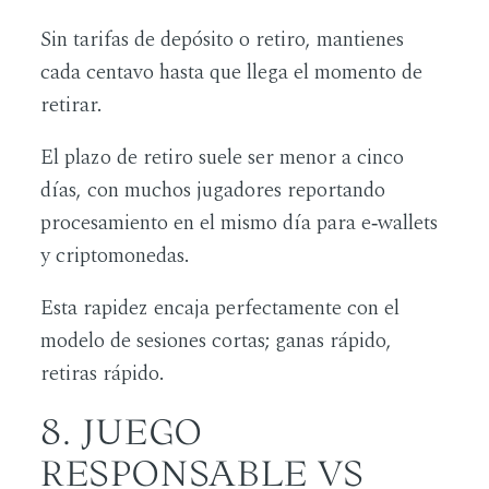
Sin tarifas de depósito o retiro, mantienes
cada centavo hasta que llega el momento de
retirar.
El plazo de retiro suele ser menor a cinco
días, con muchos jugadores reportando
procesamiento en el mismo día para e‑wallets
y criptomonedas.
Esta rapidez encaja perfectamente con el
modelo de sesiones cortas; ganas rápido,
retiras rápido.
8. JUEGO
RESPONSABLE VS